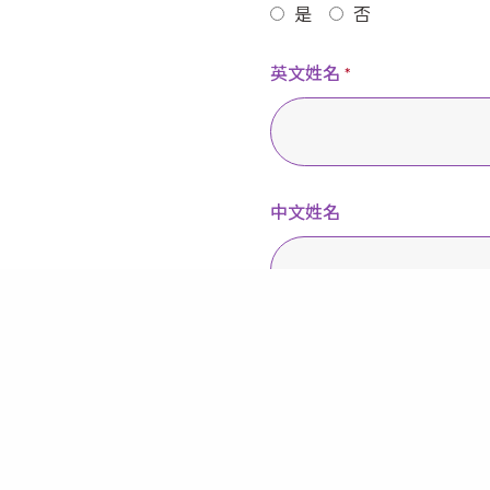
是
否
英文姓名
*
中文姓名
聯絡電話（可接收短訊）
*
電郵