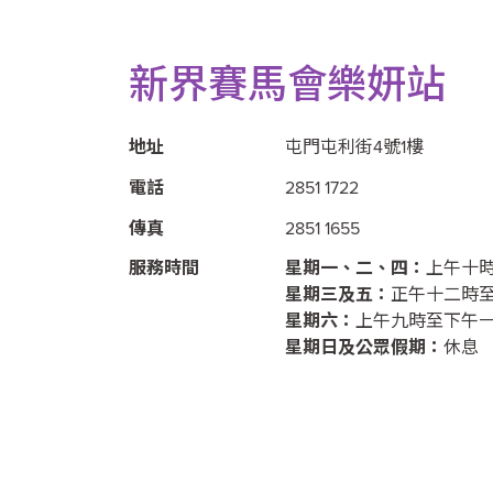
新界賽馬會樂妍站
地址
屯門屯利街4號1樓
電話
2851 1722
傳真
2851 1655
服務時間
星期一、二、四：
上午十
星期三及五：
正午十二時
星期六：
上午九時至下午
星期日及公眾假期：
休息