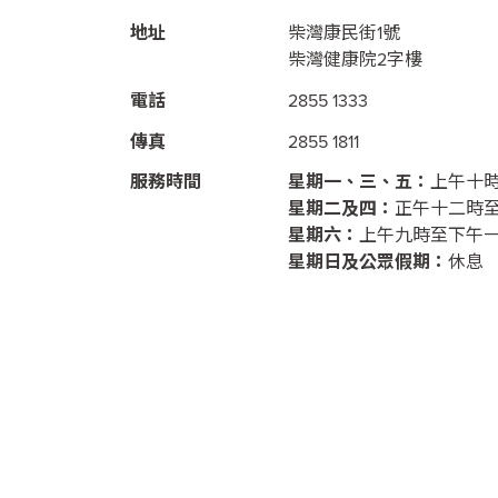
地址
柴灣康民街1號
柴灣健康院2字樓
電話
2855 1333
傳真
2855 1811
服務時間
星期一、三、五：
上午十
星期二及四：
正午十二時
星期六：
上午九時至下午
星期日及公眾假期：
休息